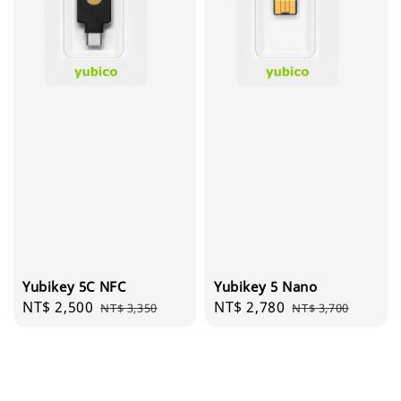
Yubikey 5C NFC
Yubikey 5 Nano
Sale
NT$ 2,500
Regular
Sale
NT$ 2,780
Regular
NT$ 3,350
NT$ 3,700
price
price
price
price