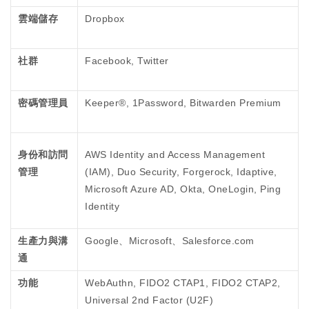
雲端儲存
Dropbox
社群
Facebook, Twitter
密碼管理員
Keeper®, 1Password, Bitwarden Premium
身份和訪問
AWS Identity and Access Management
管理
(IAM), Duo Security, Forgerock, Idaptive,
Microsoft Azure AD, Okta, OneLogin, Ping
Identity
生產力與溝
Google、Microsoft、Salesforce.com
通
功能
WebAuthn, FIDO2 CTAP1, FIDO2 CTAP2,
Universal 2nd Factor (U2F)