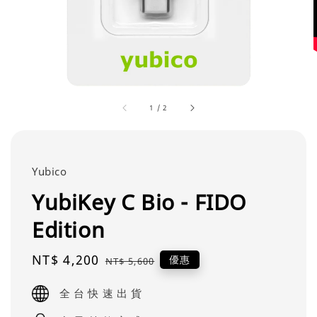
1
/
2
Yubico
YubiKey C Bio - FIDO
Edition
Sale
NT$ 4,200
Regular
優惠
NT$ 5,600
price
price
全 台 快 速 出 貨