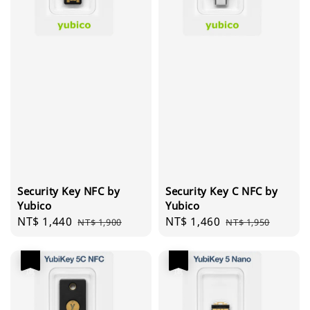
Security Key NFC by
Security Key C NFC by
Yubico
Yubico
Sale
NT$ 1,440
Regular
Sale
NT$ 1,460
Regular
NT$ 1,900
NT$ 1,950
price
price
price
price
優惠
優惠