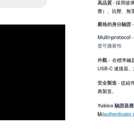
高品質
-
採用玻璃
塵）、抗壓、無
嚴格的身分驗證
-
Multi-protocol
度可擴展性
外觀
-
在標準鑰匙圈
USB-C 連接器。用
-
從組件
安全製造
典製造。
Yubico 驗證器
驗
(
authenticator