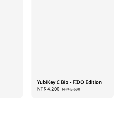
YubiKey C Bio - FIDO Edition
Sale
NT$ 4,200
Regular
NT$ 5,600
price
price