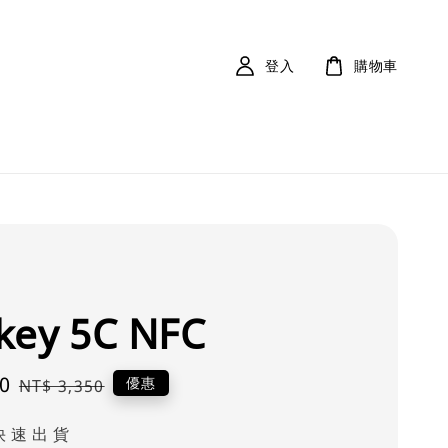
登入
購物車
key 5C NFC
0
Regular
優惠
NT$ 3,350
price
快 速 出 貨