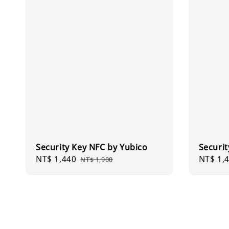
Security Key NFC by Yubico
Securit
Sale
NT$ 1,440
Regular
Sale
NT$ 1,
NT$ 1,900
price
price
price