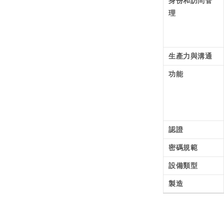
身份和訪問管
理
生產力與溝通
功能
認證
密碼規範
設備類型
製造