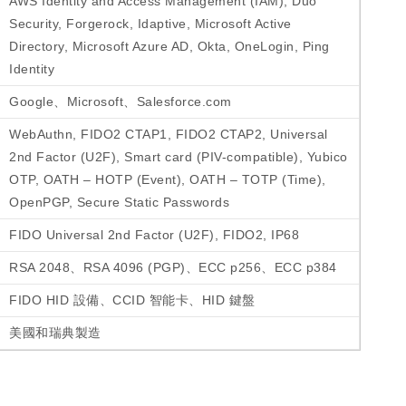
AWS Identity and Access Management (IAM), Duo
Security, Forgerock, Idaptive, Microsoft Active
Directory, Microsoft Azure AD, Okta, OneLogin, Ping
Identity
Google、Microsoft、Salesforce.com
WebAuthn, FIDO2 CTAP1, FIDO2 CTAP2, Universal
2nd Factor (U2F), Smart card (PIV-compatible), Yubico
OTP, OATH – HOTP (Event), OATH – TOTP (Time),
OpenPGP, Secure Static Passwords
FIDO Universal 2nd Factor (U2F), FIDO2, IP68
RSA 2048、RSA 4096 (PGP)、ECC p256、ECC p384
FIDO HID 設備、CCID 智能卡、HID 鍵盤
美國和瑞典製造