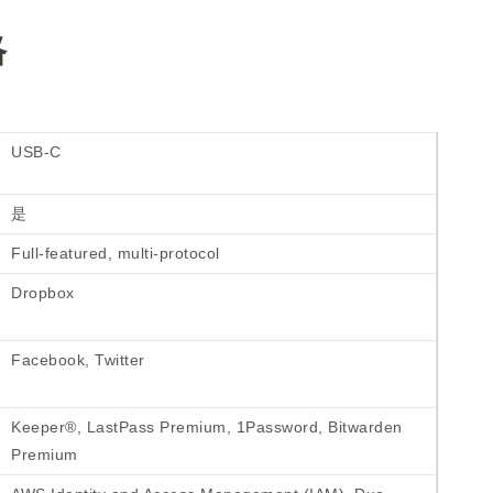
格
USB-C
是
Full-featured, multi-protocol
Dropbox
Facebook, Twitter
Keeper®, LastPass Premium, 1Password, Bitwarden
Premium