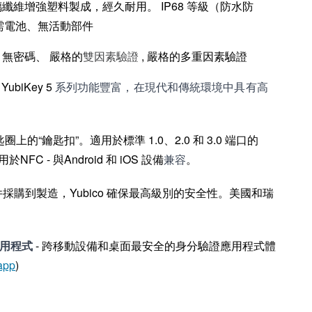
纖維增強塑料製成，經久耐用。 IP68 等級（防水防
需電池、無活動部件
無密碼、 嚴格的
, 嚴格的多重因素驗證
雙因素驗證
YubiKey 5
-
系列功能豐富，在現代和傳統環境中具有高
上的“鑰匙扣”。適用於標準 1.0、2.0 和 3.0 端口的
於NFC - 與Android 和 iOS 設備
。
兼容
採購到製造，Yubico 確保最高級別的安全性。美國和瑞
應用程式
-
跨移動設備和桌面最安全
的
身分驗證應用程式體
 app
)