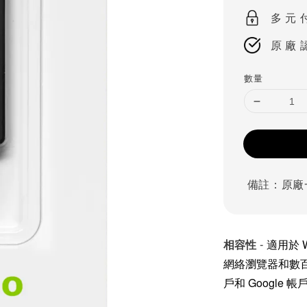
多 元 
原 廠 
數量
備註：原廠
相容性
適用於 W
-
網絡瀏覽器和數
戶和 Google 