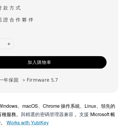
付 款 方 式
認 證 合 作 夥 伴
加入購物車
一年保固
> Firmware 5.7
indows、macOS、Chrome 操作系統、Linux、領先的
百種服務。
。
Microsoft 帳
與精選的密碼管理器兼容
支援
帳戶。
Works with YubiKey