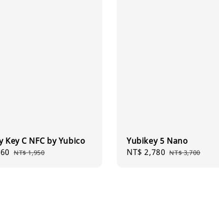
y Key C NFC by Yubico
Yubikey 5 Nano
460
Regular
Sale
NT$ 2,780
Regular
NT$ 1,950
NT$ 3,700
price
price
price