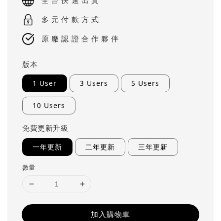
全 台 快 速 出 貨
多 元 付 款 方 式
原 廠 認 證 合 作 夥 伴
版本
1 User
3 Users
5 Users
10 Users
免費更新升級
一年更新
二年更新
三年更新
數量
加入購物車