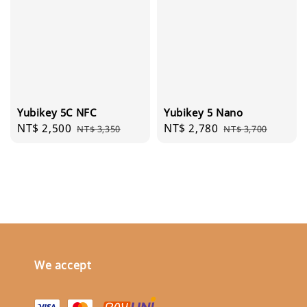
Yubikey 5C NFC
Yubikey 5 Nano
Sale
NT$ 2,500
Regular
Sale
NT$ 2,780
Regular
NT$ 3,350
NT$ 3,700
price
price
price
price
We accept