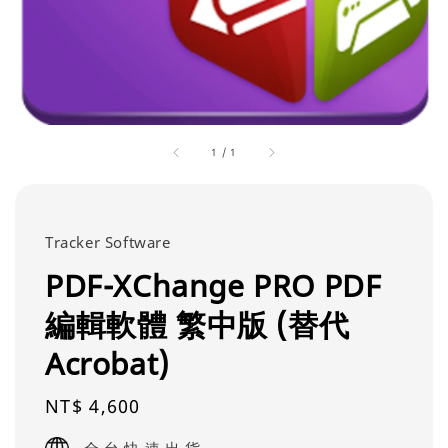
1
/
1
Tracker Software
PDF-XChange PRO PDF
編輯軟體 繁中版 (替代
Acrobat)
Regular
NT$ 4,600
price