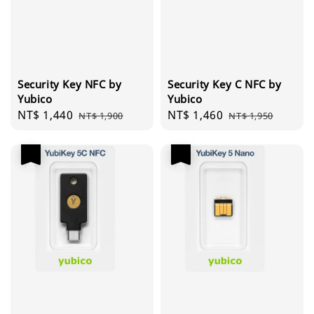
Security Key NFC by
Security Key C NFC by
Yubico
Yubico
Sale
NT$ 1,440
Regular
Sale
NT$ 1,460
Regular
NT$ 1,900
NT$ 1,950
price
price
price
price
優惠
優惠