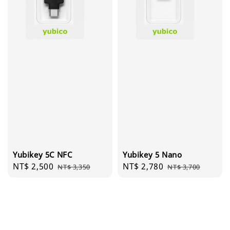
Yubikey 5C NFC
Yubikey 5 Nano
Sale
NT$ 2,500
Regular
Sale
NT$ 2,780
Regular
NT$ 3,350
NT$ 3,700
price
price
price
price