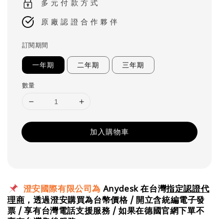
多 元 付 款 方 式
原 廠 認 證 合 作 夥 伴
訂閱期間
一年期
二年期
三年期
數量
加入購物車
澄安國際有限公司為
Anydesk 在台灣
指定認證代
理商
，透過澄安購買為台幣價格 / 開立含統編電子發
票 / 享有台灣電話支援服務 / 如果在德國官網下單不