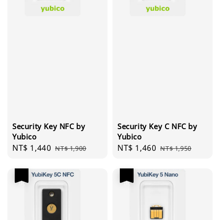
Security Key NFC by
Security Key C NFC by
Yubico
Yubico
Sale
NT$ 1,440
Regular
Sale
NT$ 1,460
Regular
NT$ 1,900
NT$ 1,950
price
price
price
price
優惠
優惠